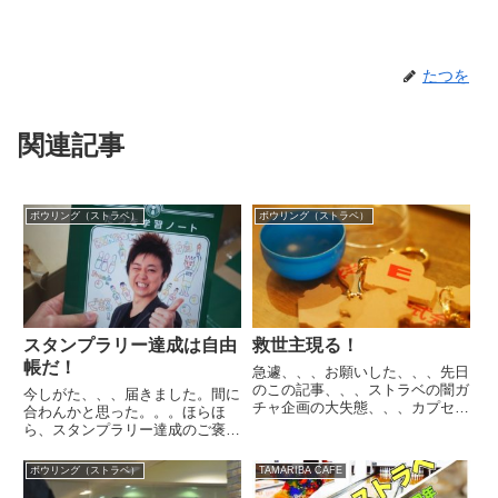
たつを
関連記事
ボウリング（ストラベ）
ボウリング（ストラベ）
スタンプラリー達成は自由
救世主現る！
帳だ！
急遽、、、お願いした、、、先日
のこの記事、、、ストラベの闇ガ
今しがた、、、届きました。間に
チャ企画の大失態、、、カプセル
合わんかと思った。。。ほらほ
はあるが、中身がない事
ら、スタンプラリー達成のご褒
件、、、。なんと救世主が現れた
美！絶対いらないシリーズ！自由
のです！アクリル運動部さん。こ
なおっさんたつをがお届けす
ボウリング（ストラベ）
TAMARIBA CAFE
の会社はサイトを見てもらったら
る、、、自称スーパーニートと語
わかると思いますが、、、アクリ