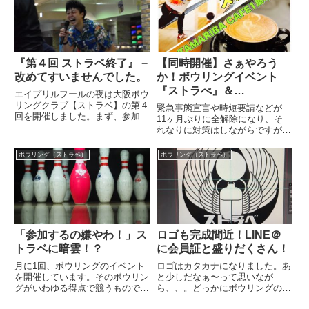
る、たつをがお届けする、、、じ
ルでいろ...
ゆうちょう（笑）ある意味めっち
ゃリアル...
『第４回 ストラベ終了』 −
【同時開催】さぁやろう
改めてすいませんでした。
か！ボウリングイベント
『ストラべ』＆
エイプリルフールの夜は大阪ボウ
TAMARIBA CAFE『１周
リングクラブ【ストラベ】の第４
緊急事態宣言や時短要請などが
回を開催しました。まず、参加し
年パーティー』開催！
11ヶ月ぶりに全解除になり、そ
てくれたみなさまへ、、、本当に
れなりに対策はしながらですが、
すいませんでした。そして、いろ
イベントやっていきたいと思いま
いろご協力していただきありがと
す。
ボウリング（ストラベ）
ボウリング（ストラベ）
うございました。開始が４０分も
遅れてしまって終わる時間も遅
く...
「参加するの嫌やわ！」ス
ロゴも完成間近！LINE＠
トラベに暗雲！？
に会員証と盛りだくさん！
月に1回、ボウリングのイベント
ロゴはカタカナになりました。あ
を開催しています。そのボウリン
と少しだなぁ〜って思いなが
グがいわゆる得点で競うものでは
ら、、。どっかにボウリングのピ
なく、倒ピンで競うゲーム。詳し
ンをいれたいのです♪うーーーー