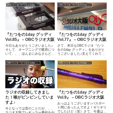
OBCラジオ『たつをの1day グッディ』
OBCラジオ『たつをの1day グッディ』
『たつをの1day グッディ
『たつをの1day グッディ
Vol.85』 – OBCラジオ大阪
Vol.77』 – OBCラジオ大阪
今日もありがとうございました♪
さて、本日もOBCラジオ『たつ
そして、オープニングで暖房につ
をの1day グッディ』をありがと
いて、、、ほんまにみなさんどう
うございました♪支えてくれてる
してるの？僕はまだ小さいハロゲ
人のおかげでなんとかやっていけ
ンヒーターだけで頑張っていま
てます。本当にありがとうござい
OBCラジオ『たつをの1day グッディ』
OBCラジオ『たつをの1day グッディ』
す。ラジオでも話しましたが、加
ます。これからもよろしくお願い
湿にはこだわっていまして、、、
します！さて、今日のグッディー
先日もコンパクトな加湿器を買い
ソング、、、【手紙／Bac...
ま...
ラジオの収録してきまし
『たつをの1day グッディ
た！喉がピンピンしていま
Vol.9』 – OBCラジオ大阪
すよ♪
おっはようございます♪パスポー
ト間に合ったんですよ！ギリギリ
今となっては昔のことだが、、、
でしたけど（笑）さて、今週は構
ラジオ大阪でレギュラー番組をや