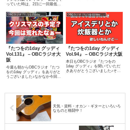
成作家の藤本さんではなく、鉄道
っていた時は、2日に一回最低は
好きのタレントさん！三宅奈緒子
通ってた。あの頃は、サテライト
さん。長崎出身なので、言葉がす
スタジオみたいな感じなのがあっ
OBCラジオ『たつをの1day グッディ』
OBCラジオ『たつをの1day グッディ』
ごい（笑）なんかおもしろかっ
て、、、ファンの人が駆けつけて
た。地元の駅が古川橋駅ってこと
くれていたなぁ〜、、、懐かし
で...
い。そのサテステもなくなって、
週...
『たつをの1day グッディ
『たつをの1day グッディ
Vol.131』 – OBCラジオ大
Vol.94』 – OBCラジオ大阪
阪
本日もOBCラジオ『たつをの
1day グッディ』を聞いていただ
今週も朝からOBCラジオ『たつ
きありがとうございました♪そし
をの1day グッディ』をありがと
て、このブログを見てくれてあり
うございました♪なかなか今回は
がとうございました。今日もラジ
荒れてたなぁ〜って感じですよ
オには嬉しいお便りが届きまし
ね？たまぁーーーにこういう時が
た。この年齢になってもまだ、こ
あるんですよね♪まぁね、クリス
ういうお便りが届くのは本当に
マスなんてもんは、、、僕にはそ
嬉...
こまで重要なイベントではない...
天気・資料・オカン・ギターといろいろ
なものと格闘中！