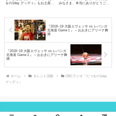
をの1day グッディ』もお土産プ
みなさま、本当にありがとうござ
レゼント企画をやってからお便り
いました。番組の中でもお話しま
もたくさんいただけるようにな
したが、2019年12月、、、毎週
り、、、本当に嬉しい限りです。
毎週、法律相談をしてくれてい
みなさま、本当にありがとうござ
た、、、相馬達雄先生がお亡くな
います。どうぞ、これからも...
りになりました。僕は電話に...
『2018−19 大阪エヴェッサ vs レバンガ
北海道 Game１』 – おおきにアリーナ舞
洲
『2018−19 大阪エヴェッサ vs レバンガ
北海道 Game２』 – おおきにアリーナ舞
洲
ホーム
タレント活動
OBCラジオ『たつをの1day
グッディ』