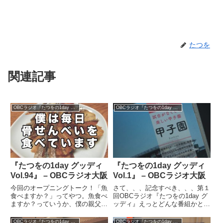
たつを
関連記事
OBCラジオ『たつをの1day グッディ』
OBCラジオ『たつをの1day グッディ』
『たつをの1day グッディ
『たつをの1day グッディ
Vol.94』 – OBCラジオ大阪
Vol.1』 – OBCラジオ大阪
今回のオープニングトーク！「魚
さて、、、記念すべき、、、第１
食べますか？」ってやつ。魚食べ
回OBCラジオ『たつをの1day グ
ますか？っていうか、僕の親父の
ッディ』えっとどんな番組かと言
唯一の趣味が魚釣りでして、、、
いますと、、、タイトルそのまま
秋の太刀魚のシーズンは必ず、今
に、、、１日をええ１日にしよう
OBCラジオ『たつをの1day グッディ』
OBCラジオ『たつをの1day グッディ』