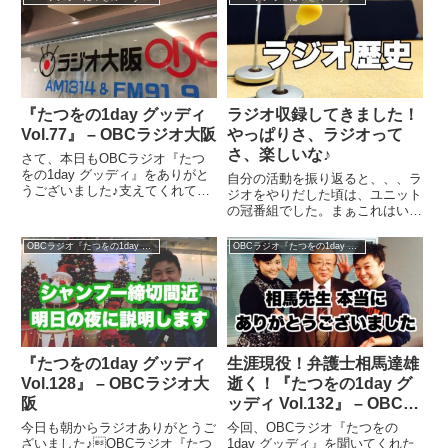
でも釣りブームが到来します。太
なぁ〜ってやつです♪番組の内容
刀魚が一番好きなんですが、それ
は、、、各鉄道の沿線にある、レ
以外は、イワシとかアジを釣り
ジャースポットや穴場、イ...
に...
『たつをの1day グッディ
ラジオ収録してきました！
Vol.77』 – OBCラジオ大阪
やっぱりさ、ラジオって
さ、楽しいな♪
さて、本日もOBCラジオ『たつ
をの1day グッディ』をありがと
自分の活動を振り返ると、、、ラ
うございました♪支えてくれてる
ジオをやりだした頃は、ユニット
人のおかげでなんとかやっていけ
の冠番組でした。まぁこれはいわ
てます。本当にありがとうござい
ゆる事務所パワーってやつですけ
ます。これからもよろしくお願い
ども、、、それから帯でラジオを
OBCラジオ『たつをの1day グッディ』
OBCラジオ『たつをの1day グッディ』
します！さて、今日のグッディー
やった頃もありました。音楽のカ
ソング、、、【手紙／Bac...
ウントダウン番組で、お便りとラ
ンキングと、楽しかったな
ぁ〜。...
『たつをの1day グッディ
生涯現役！弁護士相馬達雄
Vol.128』 – OBCラジオ大
逝く！『たつをの1day グ
阪
ッディ Vol.132』 – OBCラ
ジオ大阪
今日も朝からラジオありがとうご
今回、OBCラジオ『たつをの
ざいました♪OBCラジオ『たつ
1day グッディ』を聞いてくれた