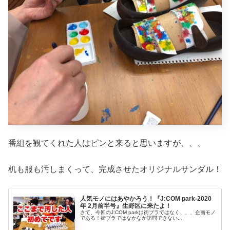
番組を観てくれた人はピンと来ると思いますが、、、
机も服も汚しまくって、完成させたオリジナルサンダル！
人気モノにはあやかろう！『J:COM park-2020
年 2月前半号』生野区に来たよ！
さて、今回のJ:COM parkは街ブラではなく、、、企画モノ
である！街ブラではなかなか訪問できない...