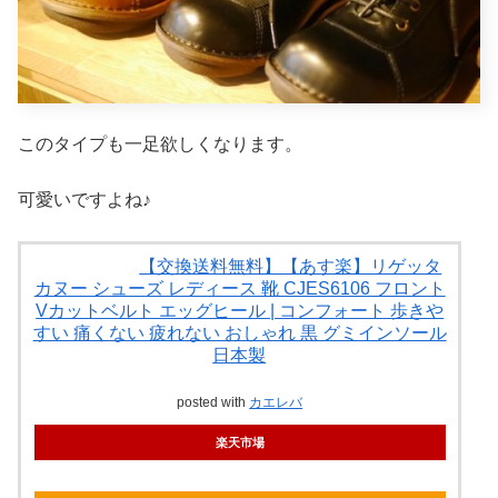
このタイプも一足欲しくなります。
可愛いですよね♪
【交換送料無料】【あす楽】リゲッタ
カヌー シューズ レディース 靴 CJES6106 フロント
Vカットベルト エッグヒール | コンフォート 歩きや
すい 痛くない 疲れない おしゃれ 黒 グミインソール
日本製
posted with
カエレバ
楽天市場