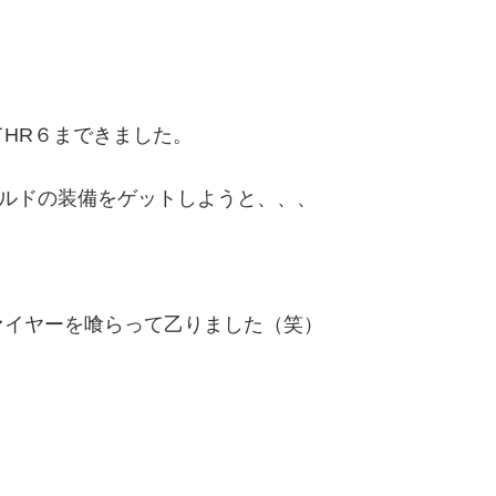
HR６まできました。
バルドの装備をゲットしようと、、、
ァイヤーを喰らって乙りました（笑）