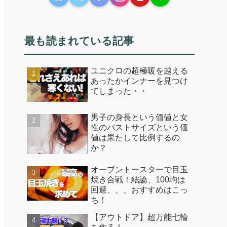
最も読まれている記事
ユニクロの超極暖を越える
あったかインナーを見つけ
てしまった・・
男子の身長という価値と女
性のバストサイズという価
値は果たして比例するの
か？
オーブントースターで目玉
焼き合戦！結論、100均は
回避、、、おすすめはこっ
ち！
【アウトドア】超万能七輪