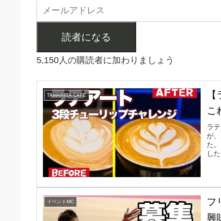
読者になる
5,150人の購読者に加わりましょう
【
TAMARIBA CAFE
こ
ラテ
が、
た。
した
まで
フ
イベントMC
興