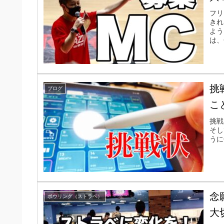
フリ
きれ
よう
は、
挑
ブログ
こ
挑戦
そし
うに
念
ボウリング（ストラベ）
大