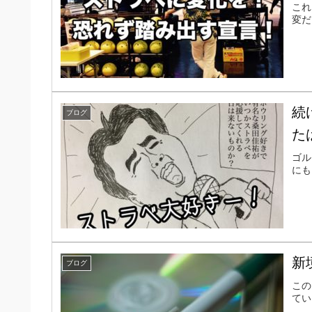
これ
変だ
続
ブログ
た
ゴル
にも
新
ブログ
この
てい