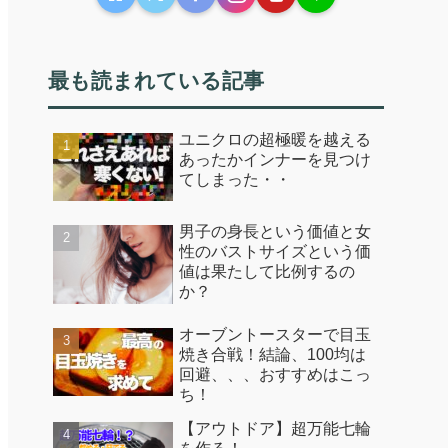
最も読まれている記事
ユニクロの超極暖を越える
あったかインナーを見つけ
てしまった・・
男子の身長という価値と女
性のバストサイズという価
値は果たして比例するの
か？
オーブントースターで目玉
焼き合戦！結論、100均は
回避、、、おすすめはこっ
ち！
【アウトドア】超万能七輪