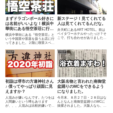
シャツです。いやいや、、、ほん
が、、、最近、ジャック部分...
まに箱...
まずドラゴンボール好きに
新ステージ！見てくれてる
は名前がいいよな！横浜中
人は見てくれてるんだな。
華街にある悟空茶荘に行っ
弁天町にあるART HOTEL。前は
てきた！
ベイタワーホテルやったっけ？そ
横浜中華街にある『悟空茶荘』と
こで、打ち合わせがありました。
いう中国茶や茶器を扱うお店に行
自分的にも新しいステージ。緊張
ってきました。２階に喫茶スペー
はするけど、なんとなく楽しみ。
スがあるんですが、この日は満席
いろいろあるけど、やっぱり見て
ってことで、中国茶を体験できな
ブログ
ブログ
くれてる人は見てくれてるなって
かったことだけが残念。とはい
思う。今までそんな話を振...
え、これはまた行くきっかけがで
きたので、良しとしよう。
初詣は堺市の方違神社さん
大阪名物と言われた南御堂
♪ 僕ってやっぱり頑固に見
盆踊りのMCをできるよう
えますか？
になりました。
人混みが嫌いなんです。たつをは
今月末、８月２７日・２８日はな
人間嫌いという噂もあります
んとなんと南御堂盆踊りのMCに
が、、、人混みは比較的嫌いで
抜擢されました。大阪人なら、大
す。ディズニーもUSJも好きなん
抵の人が知ってるんじゃないです