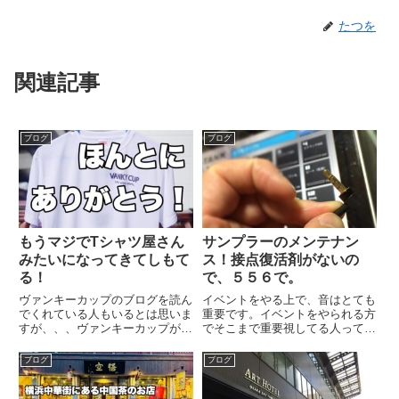
たつを
関連記事
ブログ
ブログ
もうマジでTシャツ屋さん
サンプラーのメンテナン
みたいになってきてしもて
ス！接点復活剤がないの
る！
で、５５６で。
ヴァンキーカップのブログを読ん
イベントをやる上で、音はとても
でくれている人もいるとは思いま
重要です。イベントをやられる方
すが、、、ヴァンキーカップが中
でそこまで重要視してる人って少
止になって、、、関わってくださ
ないと思う、、、実際。こだわり
るいろんな人には連絡したけど、
持って音出してるなぁ〜って人、
ブログ
ブログ
キャンセルし忘れていたも
ほんまに少ないもん。僕はiPadを
の、、、それがこのヴァンキーT
サンプラーにして使ってるんです