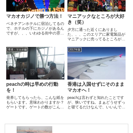
マカオカジノで勝つ方法！
マニアックなところが大好
き（笑）
ベネチアンホテルに宿泊してるの
で、ホテルの下にカジノがあるん
夕方に通った近くにありまし
ですが、、、いわゆる街中の雰囲
た、、、このエリアに家電製品が
気も経験しておきたいなってこと
マニアックに売ってるところがあ
で、大冒険！まずは変換率のいい
るとの情報を耳にしています。家
銀行が開いてない時間なので、
電オタクの僕からすると気になる
香港・マカオ編
2017年版
Wynn Casinoで換金。本当に変換
ところです。具体的に言うと、今
率が良かった。変換率が...
は、SIMフリーの白ロムか、Wi-
Fiのルーター（Huaweiの...
peachの時は早めの行動
香港は入国せずにそのまま
を！
マカオへ！
発券してもらったら、こんな紙を
peachは言わずと知れたことです
もらいます。意味わかりますか？
が、狭いですね。まぁどうせずっ
ゲートです。ゲートの数がこんだ
と寝てるだけなんで、いいんです
けあるんです。そして、そのゲー
けどね（笑）体の大きな人ならパ
トに行くのに、シャトルに乗らな
ンパンやと思います。３時間前後
いといけないのですよ。すなわ
我慢できるならエコノミーで。ち
ち、走ってどうにかなるってこと
ょっときついなぁ〜って思ったら
がないので、早めの移動をお勧め
ファーストを取るか、非常口...