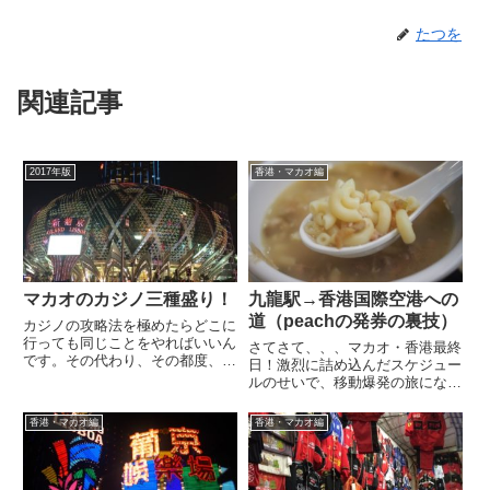
たつを
関連記事
2017年版
香港・マカオ編
マカオのカジノ三種盛り！
九龍駅→香港国際空港への
道（peachの発券の裏技）
カジノの攻略法を極めたらどこに
行っても同じことをやればいいん
さてさて、、、マカオ・香港最終
です。その代わり、その都度、そ
日！激烈に詰め込んだスケジュー
の都度、時間がかかります。あ
ルのせいで、移動爆発の旅になり
と、金庫という逃げ場がなくなる
ました（笑）まぁぶっちゃけ、カ
ので、ちょっとリスキーですけど
ジノ以外はノープランやったん
香港・マカオ編
香港・マカオ編
ね。心の波を乱されないようにし
で、全然、いいんですけどね。っ
ましょう！まずやってきたのは、
てことで、お昼の飛行機に乗って
パ...
帰るってことで、、、朝から空港
に...