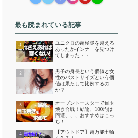
最も読まれている記事
ユニクロの超極暖を越える
あったかインナーを見つけ
てしまった・・
男子の身長という価値と女
性のバストサイズという価
値は果たして比例するの
か？
オーブントースターで目玉
焼き合戦！結論、100均は
回避、、、おすすめはこっ
ち！
【アウトドア】超万能七輪