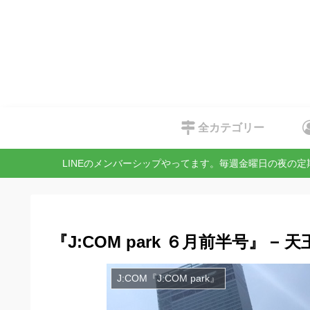
全カテゴリー
LINEのメンバーシップやってます。毎週金曜日の夜の
『J:COM park ６月前半号』 −
J:COM『J:COM park』