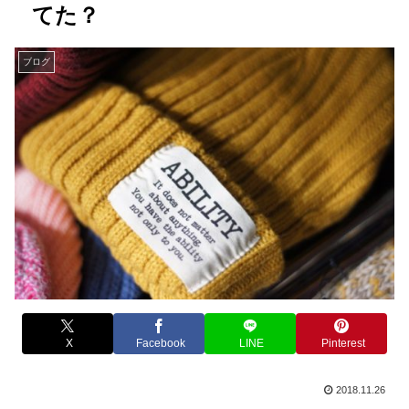
てた？
ブログ
X
Facebook
LINE
Pinterest
2018.11.26