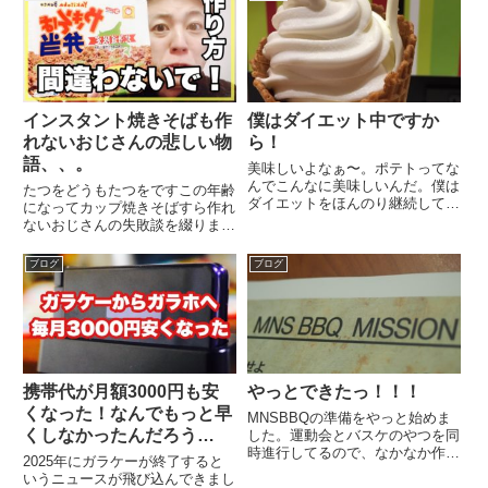
インスタント焼きそばも作
僕はダイエット中ですか
れないおじさんの悲しい物
ら！
語、、。
美味しいよなぁ〜。ポテトってな
んでこんなに美味しいんだ。僕は
たつをどうもたつをですこの年齢
ダイエットをほんのり継続してる
になってカップ焼きそばすら作れ
ので、見てるだけです。そうです
ないおじさんの失敗談を綴ります
よ、見てるだけです。美味しいよ
毎週日曜日の夜にYouTubeにてラ
なぁ〜♪もうクーポンでLサイズ
イブ配信をしているんです
ブログ
ブログ
が190円ってあるので、最高で
が、、、新商品をひたすら食べて
す！なんかカロリー気にしたの
いるんですよね。でもこの日
か...
は、、、もう一つ食べることにな
った...
携帯代が月額3000円も安
やっとできたっ！！！
くなった！なんでもっと早
MNSBBQの準備をやっと始めま
くしなかったんだろう…
した。運動会とバスケのやつを同
時進行してるので、なかなか作業
2025年にガラケーが終了すると
できなかったんですが、、、やっ
いうニュースが飛び込んできまし
とのこっさ、動き出しました。そ