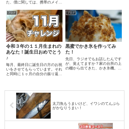
た、僕に関しては、携帯のメイン
してさ、、最悪の最悪の最悪
はガラケーなんですよね。スマホ
で、、、BBQができなかったよ
はというと、電話ができる状態に
ブログ
ブログ
うの謎解きを作ったのです。なん
なっていないんです。データSIM
や...
が刺さってるんでね。だからこ
そ、ガラケーのニュースには人...
令和３年の１１月生まれの
黒蜜でかき氷を作ってみ
あなた！誕生日おめでとう
た！
♪
先日、ラジオでもお話したんです
が、覚えてますか？家の台所の上
毎月、最終日に誕生日の方のお祝
の棚から出てきた、かき氷機。な
いをさせてもらっています。それ
んとなんともう一つ出てきまし
と同時に１ヶ月の自分の振り返り
て、これが電動なんです！
をして、反省して次に活かすよう
『KOORIJIMAN』なんてハッピ
にしています。誕生日だったみな
ーな♪使えるかどうか試してみた
さんはとにかく素敵な1年を過ご
ら、、、シャリシャリに削れるタ
して欲しいです。また来年お祝い
イ...
させてください。
太刀魚もうまいけど、イワシのてんぷら
がかなりうまい！