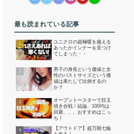
最も読まれている記事
ユニクロの超極暖を越える
あったかインナーを見つけ
てしまった・・
男子の身長という価値と女
性のバストサイズという価
値は果たして比例するの
か？
オーブントースターで目玉
焼き合戦！結論、100均は
回避、、、おすすめはこっ
ち！
【アウトドア】超万能七輪