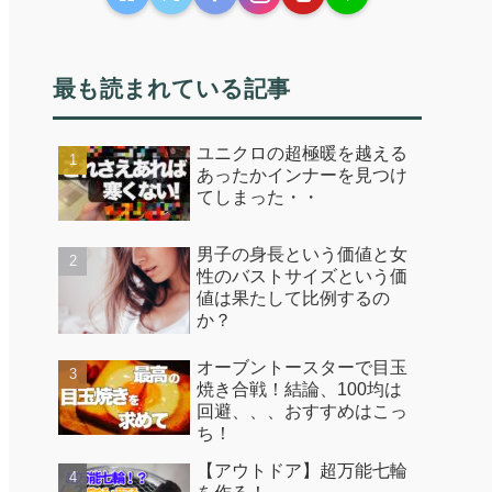
最も読まれている記事
ユニクロの超極暖を越える
あったかインナーを見つけ
てしまった・・
男子の身長という価値と女
性のバストサイズという価
値は果たして比例するの
か？
オーブントースターで目玉
焼き合戦！結論、100均は
回避、、、おすすめはこっ
ち！
【アウトドア】超万能七輪