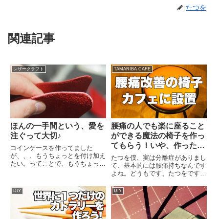
たつを
関連記事
レザークラフト
TAMARIBA CAFE
ほんの一手間という、愛を
腰痛の人でも楽に座ること
注ぐって大切♪
ができる魔法の椅子を作っ
てもらう！いや、作ったん
コインケースを作ってました
だ。
が、、、もうちょっとを付け加え
たつを僕、実は分離症がありまし
たい。ってことで、もうちょっと
て、基本的には腰痛持ちなんです
を付け加えてみました。やっぱり
よね。どうもです、たつをです腰
全然、違いますね。トコノールっ
痛持ちのみなさま、、、自粛生
てやつの力です。なんかすごいな
活、、、座ってばっかりで大変じ
DIY
DIY
ぁ〜♪ちょっとだけ塗り込んだ
ゃないですか？ほどよく筋力が下
ら、この溝みたいなやつでコシコ
がらない運動と、休んだ時には腰
シと。...
にいい状態でゆっくりしてくださ