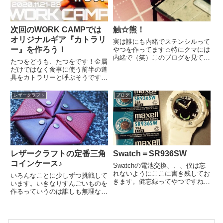
い...
次回のWORK CAMPでは
触☆熊！
オリジナルギア『カトラリ
実は誰にも内緒でステンシルって
ー』を作ろう！
やつを作ってます☆特にクマには
内緒で（笑）このブログを見てな
たつをどうも、たつをです！金属
いことを祈りながら書いてます
だけではなく食事に使う前半の道
が、、、実は、、、結構、こっそ
具をカトラリーと呼ぶそうですど
り頑張ってます☆しかし、、、こ
うも僕の印象では、カトラリーと
のステンシルってやつ、、、難し
いえば、、食卓で使うナイフ・フ
レザークラフト
ブログ
いな。ちなみに、、、これは５月
ォーク・スプーンなどの金属類の
２...
ことだと思っていたんです
が、、、どうやら、最近は違うん
ですね...
レザークラフトの定番三角
Swatch＝SR936SW
コインケース♪
Swatchの電池交換、、、僕は忘
れないようにここに書き残してお
いろんなことに少しずつ挑戦して
きます。健忘録ってやつですね
います。いきなりすんごいものを
（笑）僕のSwatchの電池は
作るっていうのは誰しも無理なこ
SR936SWです。ちなみに、
とで、、、とにかくやってみる！
Swatchは３本家にありますが、
そこからスタートしています。や
すべてこれです♪交換は簡単！
っと型紙の仕組みがぼんやりわか
DIYなんていうレベルでは...