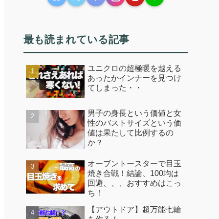
最も読まれている記事
ユニクロの超極暖を越える
あったかインナーを見つけ
てしまった・・
男子の身長という価値と女
性のバストサイズという価
値は果たして比例するの
か？
オーブントースターで目玉
焼き合戦！結論、100均は
回避、、、おすすめはこっ
ち！
【アウトドア】超万能七輪