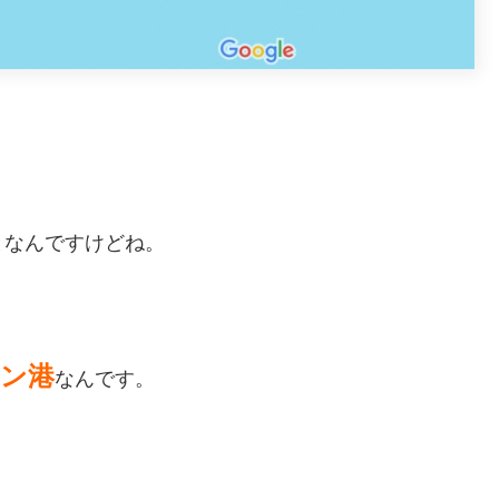
となんですけどね。
ン港
なんです。