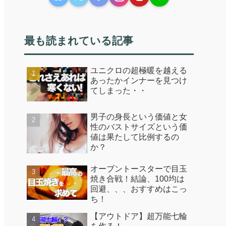
最も読まれている記事
ユニクロの超極暖を越える
あったかインナーを見つけ
てしまった・・
男子の身長という価値と女
性のバストサイズという価
値は果たして比例するの
か？
オーブントースターで目玉
焼き合戦！結論、100均は
回避、、、おすすめはこっ
ち！
【アウトドア】超万能七輪