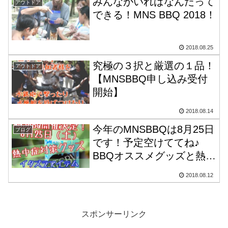
みんながいればなんだって
アウトドア
できる！MNS BBQ 2018！
2018.08.25
究極の３択と厳選の１品！
アウトドア
【MNSBBQ申し込み受付
開始】
2018.08.14
今年のMNSBBQは8月25日
ブログ
です！予定空けててね♪
BBQオススメグッズと熱中
症対策グッズの紹介！【お
2018.08.12
まけ】地獄のイタズラアイ
テム！
スポンサーリンク