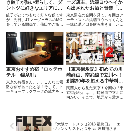
き餃子が熱い街らしく、ダ
ーズ店主、浜端ヨウヘイか
ントツに好きなエリアにな
ら出されたお酒と音楽「溝
ってしまったお話、、
ノ口セレナーデ」の検証し
餃子がとてつもなく好きな僕です
東京滞在の合間を見て、今回はア
てみたら…
が、先日、JTマーヴェラスのMC
ーティストの浜端ヨウヘイくんと
をしている関係で、蒲田でご飯を
一緒に溝ノ口を飲み歩きました。
食べたんですが、この街、なんと
実際のところ神奈川県ですが…と
羽付餃子の聖地らしく！激アツな
にかく桶で提供されるお酒はなか
東京編
東京編
街を見つけてしまったなぁ〜と。
なか斬新でした。
次回、行くのが楽しみ！
東京おすすめ宿『ロッテホ
【東京街歩記】初めての川
テル 錦糸町』
崎経由、南武線で立川へ！
創業90年を超える中華料理
東京のお宿さん、、、こんなに素
店で無念のタイムアップ！
敵な宿があったとは！そして、ト
関西人から見た東京！今回の『東
ーキョーブックマークの威力を思
京街歩記』は、川崎経由で立川に
い知りました。あとで、ざっくり
向かい、そこで、地元から愛され
した値段も書きますね。新幹線の
ている人気のお店『四つ角飯店』
チケットがあれば、JRはそのま
について書いてみましたが…
ま乗れます。ですので、錦糸町ま
での使い料金はなし！そして、
錦...
『大阪オートメッセ2018 最終日』 − エ
ヴァンゲリストたつを vs 哀川翔さま