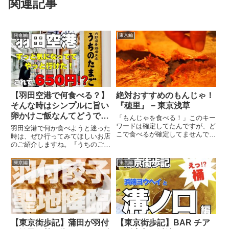
関連記事
東京編
東京編
【羽田空港で何食べる？】
絶対おすすめのもんじゃ！
そんな時はシンプルに旨い
『穂里』 − 東京浅草
卵かけご飯なんてどうです
「もんじゃを食べる！」このキー
か？
ワードは確定してたんですが、ど
羽田空港で何か食べようと迷った
こで食べるが確定してませんでし
時は、ぜひ行ってみてほしいお店
た。そこで、商店街などを含めて
のご紹介しますね。『うちのごは
歩き回ってみた。実際のところ、
ん』っていうお店で、いわゆる
チェーン店や新しいお店には興味
TKGが食べられるお店！
東京編
東京編
がなかった。言い方が悪いです
が、古くて、昔からやってそうな
お...
【東京街歩記】蒲田が羽付
【東京街歩記】BAR チア