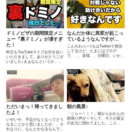
ドミノピザの期間限定メニ
なんだか体に異変が起こっ
ュー『裏ドミノ』が凄すぎ
ているようなんですが…
た！
こんちわ♪いつもはTwitterで発信
してるけど、たまにはブログ
昨日もYouTubeライブお付き合い
で、、、皆様、、日曜日、いかが
いただきまして、ありがとうござ
お過ごしですか？ゆっくりできて
いました♪まぁなんというか、あ
いればいいですが、、、。僕の仕
れから空腹感というのを忘れた状
事って、、いわゆるイベントの仕
態になっています。なかなかお腹
ブログ
ブログ
事って、、、一番最初に自粛が始
が空きません。さて、昨日ご紹介
まって、たぶん、一番最後に...
したのは、ドミノピザの期間限定
メニュー！『裏ドミノ』期...
ただいまっ！帰ってきまし
朝の風景♪
たよ！
「こらー！！！」朝からおかんの
怒鳴り声が！そして、サクが親父
いやいや、予定がなくなってどう
の足元に隠れてました。こり
なることかと思いましたが、、そ
ゃ〜 なんかしでかしたんやな
れなりに、なんとかなるもんです