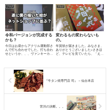
ぁ〜と、、、「あんた、こんなん
ね（笑）ただ一人旅というのがあ
食べたらあかんやろぉー！」おか
まりにも苦手なんだということが
ブログ
ブログ
んの弁当を洗濯物干してる間にペ
わかりました。この苦手な一人旅
ロリんちょ（笑）いやいや、、、
部門を伸ばそうとするか、、、そ
これ片...
れとも、次回からは必ず誰かと
行...
令和バージョンが完成する
変わるもの変わらないも
かも？
の。
今日はお昼からアクリル運動部さ
年賀状が届きました。みなさま、
んで打ち合わせでした。打ち合わ
ありがとうございました♪さきほ
せというか、、、ヴァンキーカッ
ど、テレビを見ていたら、「え
プもストラベもいうてる間にやっ
っ！？まだ年賀状出してる人がい
てきます。なので、足りなくなっ
るんですか？」って。そうですよ
てたキーホルダーも取りにきまし
ね、、、このSNSの時代にって
た。アクリル運動部もエヴェッサ
なりますよね。変わっていくこと
の会場などでガチャポン抽選会
についていかないとってところも
で...
あ...
『牛タン焼専門店 司』 – 仙台本店
苦渋の決断。。。