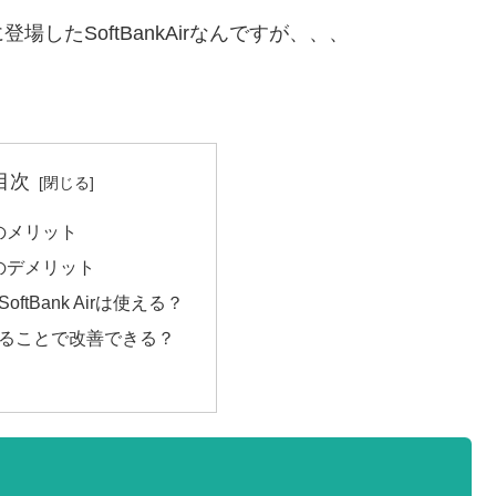
したSoftBankAirなんですが、、、
目次
Airのメリット
Airのデメリット
ftBank Airは使える？
ることで改善できる？