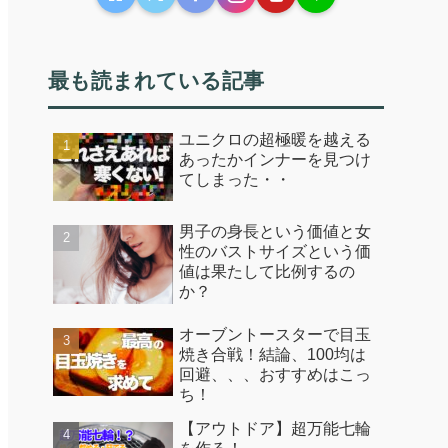
最も読まれている記事
ユニクロの超極暖を越える
あったかインナーを見つけ
てしまった・・
男子の身長という価値と女
性のバストサイズという価
値は果たして比例するの
か？
オーブントースターで目玉
焼き合戦！結論、100均は
回避、、、おすすめはこっ
ち！
【アウトドア】超万能七輪