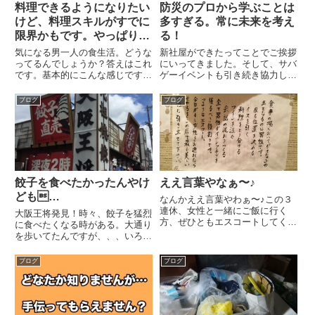
料理できるようになりたい
防災のプロから学ぶことは
けど、料理スキルがすでに
多すぎる。常に未来を考え
限界かもです。やっぱり手
る！
作り料理食べたいよねぇ。
気になる男一人の食生活。どうな
新社屋ができたってことでご挨拶
ってるんでしょうか？答えはこれ
にいってきました。そして、サバ
です。基本的にこんな感じです。
ゲーイベントも引き続き協力して
食に対する考え方が年齢を重ねる
もらえることになり、ますます頑
につれていろいろ変わってきて、
張らないとと気合が入る。もしも
ブログ
ブログ
今は体に良いものを食べたいな
の時のために、あなたはどのくら
ぁ〜って思います。とはいえ、誰
い考えていますか？
かに作ってもらうとか、誰と食べ
るかとかがかなり重要ですよね。
餃子を食べたかったんやけ
ええ言葉やなぁ〜♪
ども…
なんかええ言葉やわぁ〜♪この３
連休、女性と一緒にご飯に行く
大阪王将発見！時々、餃子を猛烈
方、ぜひともエスコートしてくだ
に食べたくなる時がある。大通り
さいね。ここまではっきりと書い
を歩いてたんですが、、、いろん
てくれるとなんか気持ちいいです
なお店があるので、こっちにしよ
よね。あぁーーーーなんやろう、
うかな、、、この先になにあるん
ブログ
ブログ
女性と食事に行きたいなぁ〜。今
やろう、、、あっ、これもええ
日のラジオにもお便りで来てたん
な、、、この繰り返しで、最終、
で...
大阪王将になりました。ランチを
食...