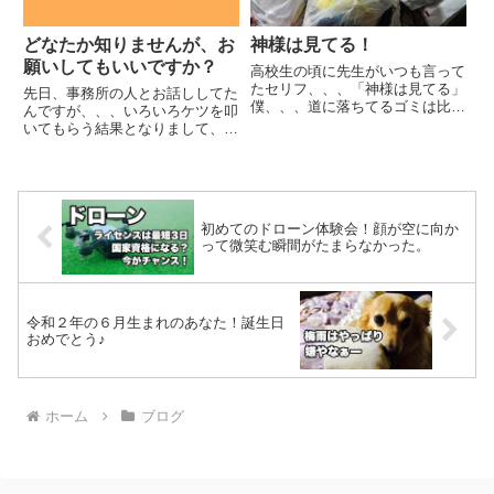
どなたか知りませんが、お
神様は見てる！
願いしてもいいですか？
高校生の頃に先生がいつも言って
たセリフ、、、「神様は見てる」
先日、事務所の人とお話ししてた
僕、、、道に落ちてるゴミは比較
んですが、、、いろいろケツを叩
的、拾って捨てるんですが、、、
いてもらう結果となりまして、い
自分の部屋は恐ろしく汚いんで
いお話ができたなぁ〜と。そこで
す。。。恐ろしくですよ！ってこ
言われたことが、、、えっと写真
とで、今日は、何かに取り憑かれ
撮り直しません？たつを昔の写真
たように、、、掃除を始めまし
過ぎますもんねあとプロフィール
た。...
更新しましょう！ほんとにおっ
初めてのドローン体験会！顔が空に向か
し...
って微笑む瞬間がたまらなかった。
令和２年の６月生まれのあなた！誕生日
おめでとう♪
ホーム
ブログ