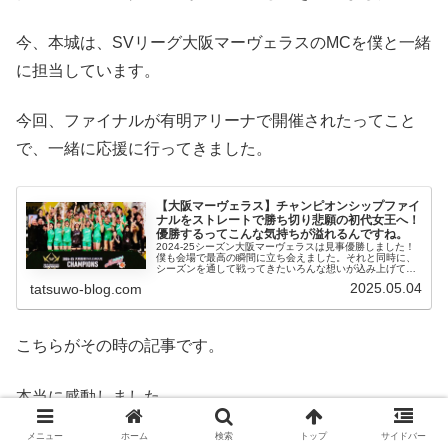
今、本城は、SVリーグ大阪マーヴェラスのMCを僕と一緒
に担当しています。
今回、ファイナルが有明アリーナで開催されたってこと
で、一緒に応援に行ってきました。
【大阪マーヴェラス】チャンピオンシップファイ
ナルをストレートで勝ち切り悲願の初代女王へ！
優勝するってこんな気持ちが溢れるんですね。
2024-25シーズン大阪マーヴェラスは見事優勝しました！
僕も会場で最高の瞬間に立ち会えました。それと同時に、
シーズンを通して戦ってきたいろんな想いが込み上げてき
ました。MC歴13年目、やっと、、やっと優勝を体験する
2025.05.04
tatsuwo-blog.com
ことができました。感動だった。
こちらがその時の記事です。
本当に感動しました。
メニュー
ホーム
検索
トップ
サイドバー