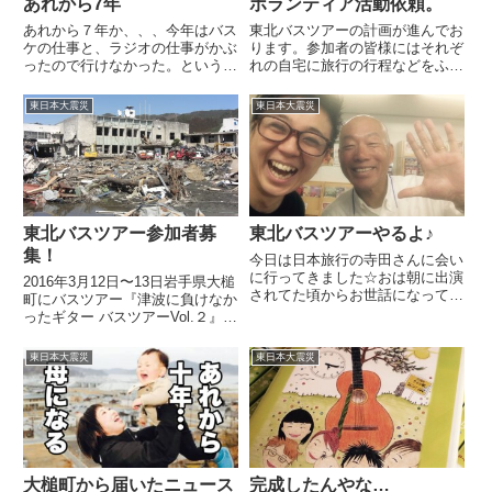
あれから7年
ボランティア活動依頼。
あれから７年か、、、今年はバス
東北バスツアーの計画が進んでお
ケの仕事と、ラジオの仕事がかぶ
ります。参加者の皆様にはそれぞ
ったので行けなかった。というよ
れの自宅に旅行の行程などをふま
り、昨年いろいろ考えることもあ
えたものが送られてると思いま
った。過去６年間、岩手県は大槌
す。宿に関しては、現地払いとな
東日本大震災
東日本大震災
町に訪れて、毎年、感じるものは
ります。部屋も相部屋になること
あった。実際のところ、それを関
ご理解ください。そして、あわせ
西で発信できてないんじゃない
て、遅くなったこと深くお詫びし
か...
ま...
東北バスツアー参加者募
東北バスツアーやるよ♪
集！
今日は日本旅行の寺田さんに会い
に行ってきました☆おは朝に出演
2016年3月12日〜13日岩手県大槌
されてた頃からお世話になって
町にバスツアー『津波に負けなか
て、、、グッと近づいたのは、音
ったギター バスツアーVol.２』参
楽を一緒にする機会があってから
加者を募集します。前回の記事は
かな。今年の３月に行った、東北
こちら、、、この景色がどう変わ
東日本大震災
東日本大震災
のバスツアー！いろいろセッティ
ってるか、、、見に行きません
ングしてくれたのは、間違いなく
か？ちなみに、これは昨年です。
寺...
これも昨年です。こ...
大槌町から届いたニュース
完成したんやな…