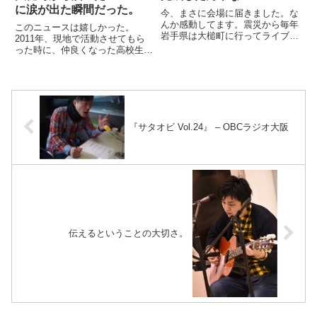
に涙が出た瞬間だった。
今、まさに会場に届きました。な
んか感動してます。震災から毎年
このニュースは嬉しかった。
岩手県は大槌町に行ってライブを
2011年、現地で活動させてもら
してきました。時間を重ねるにつ
った時に、仲良くなった高校生の
れて、僕ら行く理由がわからなく
女の子。自分たちのことでもしん
なった時がありました。街も少し
どいのに避難所のことを手伝った
ずつ復興し、、、一年に一度しか
り、強くて弱い女の子だった。そ
行かない僕らを待ってくれてる
の子が強い強いママになったって
人...
ニュース。涙が出たよ。嬉しかっ
た。
『サタオビ Vol.24』 – OBCラジオ大阪
伝えるということの大切さ。