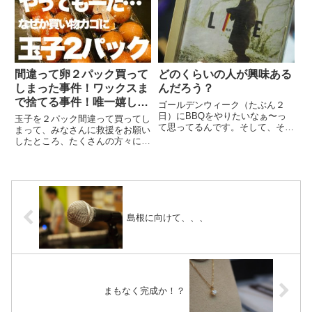
って山ほどあるもんですね。
ん、、アレですね！
間違って卵２パック買って
どのくらいの人が興味ある
しまった事件！ワックスま
んだろう？
で捨てる事件！唯一嬉しか
ゴールデンウィーク（たぶん２
ったのはトレーナーが完売
日）にBBQをやりたいなぁ〜っ
玉子を２パック間違って買ってし
て思ってるんです。そして、それ
したこと！
まって、みなさんに救援をお願い
ができる場所を探してるんです
したところ、たくさんの方々にご
が、、、これがもうなかなかない
協力いただきました。モコモコの
んですよね。ただ、無理言うたら
玉子サンドや、味のシュンでるお
なんとかしてくれそうな場所はあ
でん！本当に感謝です。あと、
るんです。無理言うっていうて
TAMARIBA CAFEオリジナルの
も、最...
トレーナーが即日完売となりまし
た。追加で作ろうとは思っていま
島根に向けて、、、
すが、欲しい人がいたらリクエス
トくださいね♪
まもなく完成か！？