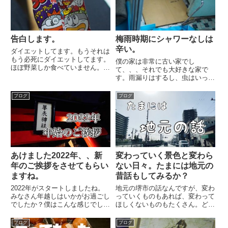
告白します。
梅雨時期にシャワーなしは
辛い。
ダイエットしてます。もうそれは
もう必死にダイエットしてます。
僕の家は非常に古い家でし
ほぼ野菜しか食べていません。な
て、、、それでも大好きな家で
ぜ、これほど本気になったかとい
す。雨漏りはするし、虫はいっぱ
うと、今の自分が嫌だったから。
いでてくるし、、、砂壁は落ちて
楽な方へ楽な方へ流れていく自分
くるし、床に穴まで空いて
ブログ
ブログ
が嫌だった。昔に比べたら、体も
る。。。でも大好きな家です。台
だるぅーんとしてきて、、、ど
風の日には、屋根の上に登って瓦
ん...
の修理をしたり、、、雨漏りの時
はベランダから...
あけました2022年、、新
変わっていく景色と変わら
年のご挨拶をさせてもらい
ない日々。たまには地元の
ますね。
昔話もしてみるか？
2022年がスタートしましたね。
地元の堺市の話なんですが、変わ
みなさん年越しはいかがお過ごし
っていくものもあれば、変わって
でしたか？僕はこんな感じでし
ほしくないものもたくさん。どう
た。ただ、今年の目標をいろいろ
でしょう？みなさんの変わってほ
考えてたんですが、やりたいこと
しくないものって。僕はもちろ
ブログ
ブログ