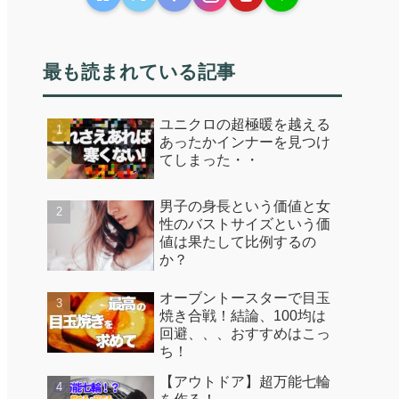
最も読まれている記事
ユニクロの超極暖を越える
あったかインナーを見つけ
てしまった・・
男子の身長という価値と女
性のバストサイズという価
値は果たして比例するの
か？
オーブントースターで目玉
焼き合戦！結論、100均は
回避、、、おすすめはこっ
ち！
【アウトドア】超万能七輪