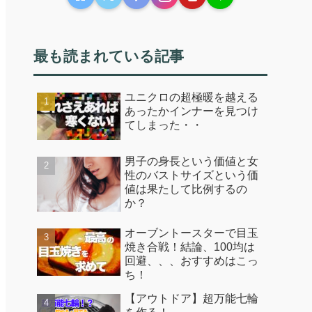
最も読まれている記事
ユニクロの超極暖を越える
あったかインナーを見つけ
てしまった・・
男子の身長という価値と女
性のバストサイズという価
値は果たして比例するの
か？
オーブントースターで目玉
焼き合戦！結論、100均は
回避、、、おすすめはこっ
ち！
【アウトドア】超万能七輪