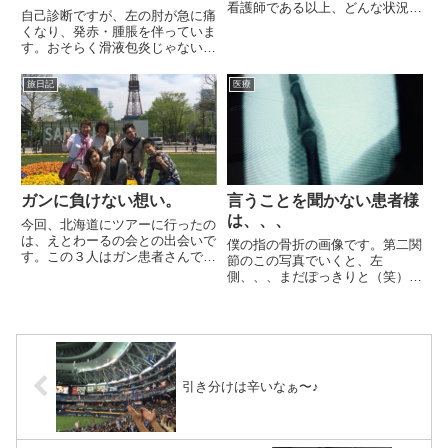
看護師である以上、どんな状況に
くない？大丈夫なの？
自己診断ですが、左の肘が急に痛
なっても人を助けたい。っていう
くなり、発赤・腫脹を伴っていま
かさ、こういう医療の知識だっ
す。おそらく滑液包炎じゃないか
て、、、時代と共に変わるんです
な？ってところです。とりあえ
よね。知識、技術は磨かないと錆
ず、痛み止めを飲んで、安静と固
旅日記
医療
びついてしまうからね。知識をも
定をしていますが、これで症状は
っ...
かなり軽減してきております。
ガンに負けない想い。
言うことを聞かない患者様
は、、、
今回、北海道にツアーに行ったの
は、えとわーるの会との出会いで
僕の指の骨折の画像です。第二関
す。この３人はガン患者さんであ
節のこの写真でいくと、左
り、抗がん剤治療やホルモン治療
側、、、まだぽっきりと（笑）先
を行ってました。現在は、抗がん
生に言われました、、、「２週間
剤治療により毛が抜け落ちてしま
でシーネ固定を勝手に外す、、言
い、医療用再現ウィッグを使用し
うことを聞かない患者様は知りま
ています。僕は看護師でもあ
せん！」見捨てられました（笑）
り、...
ちゃんと診せにおいでと言われて
いたに...
引き分けは辛いなぁ〜♪