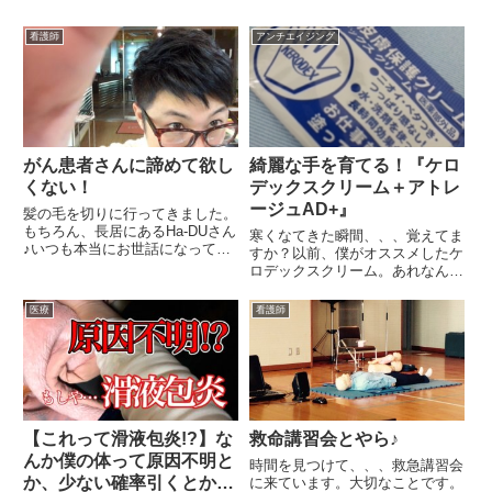
看護師
アンチエイジング
がん患者さんに諦めて欲し
綺麗な手を育てる！『ケロ
くない！
デックスクリーム＋アトレ
ージュAD+』
髪の毛を切りに行ってきました。
もちろん、長居にあるHa-DUさん
寒くなてきた瞬間、、、覚えてま
♪いつも本当にお世話になってお
すか？以前、僕がオススメしたケ
ります☆切るよ切るよ、、、サイ
ロデックスクリーム。あれなんだ
ドだけ！というのもみなさん、覚
った？ってみんなに聞かれます。
えてくれてる？僕、、、今回、パ
看護師はね、アルコール綿をよく
医療
看護師
ーマ小僧予告が発動してるんでし
使うし、手指消毒を始め、医療機
たよね。巻いてるで巻いてる...
器を洗ったり、、、案外、手への
ダメージが大きいんです。特に
ア...
【これって滑液包炎!?】な
救命講習会とやら♪
んか僕の体って原因不明と
時間を見つけて、、、救急講習会
か、少ない確率引くとか多
に来ています。大切なことです。