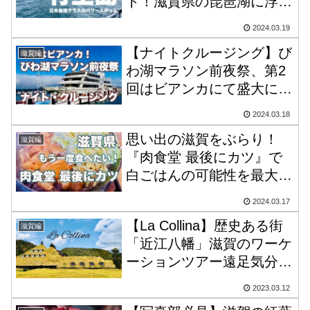
ト！滋賀県の琵琶湖に浮か
ぶ竹生島の魅力をご紹介！
2024.03.19
【ナイトクルージング】び
滋賀編
わ湖マラソン前夜祭、第2
回はビアンカにて盛大に開
催されました。
2024.03.18
思い出の滋賀をぶらり！
滋賀編
『肉食堂 最後にカツ』で
白ごはんの可能性を最大限
の引き出し方を勉強でき
2024.03.17
た！
【La Collina】歴史ある街
滋賀編
「近江八幡」滋賀のワーケ
ーションツアー遠足気分で
楽しい時間でした♪
2023.03.12