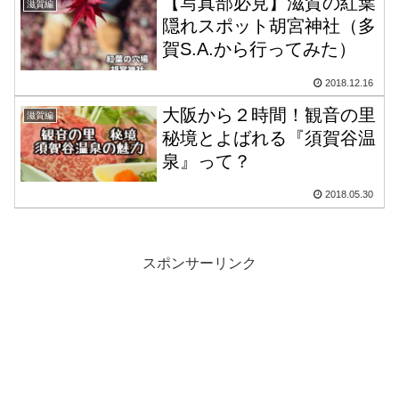
【写真部必見】滋賀の紅葉
滋賀編
隠れスポット胡宮神社（多
賀S.A.から行ってみた）
2018.12.16
大阪から２時間！観音の里
滋賀編
秘境とよばれる『須賀谷温
泉』って？
2018.05.30
スポンサーリンク