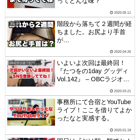
ってどんな味？
2020.05.11
階段から落ちて２週間が経
ブログ
ちました。お尻より手首
が…
2020.04.26
いよいよ次回は最終回！
OBCラジオ『たつをの1day グッディ』
『たつをの1day グッディ
Vol.142』 – OBCラジオ大
阪
2020.03.21
事務所にて合宿とYouTube
ブログ
ライブ！ここを借りてよか
ったなと実感する。
2020.01.19