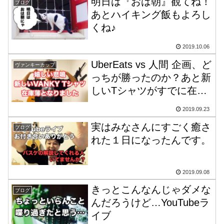
明日は『おは朝』観てね！
ブログ
あとハイキング飯もよろし
くね♪
2019.10.06
UberEats vs 人間 企画、ど
ヴァンキーカップ
っちが勝ったのか？あと新
しいTシャツがすでに在庫
薄。やっぱりすごい影響
2019.09.23
力！
実はみなさんにすごく癒さ
ブログ
れた１日になったんです。
2019.09.08
きっとこんなんじゃダメな
ブログ
んだろうけど…YouTubeラ
イブ