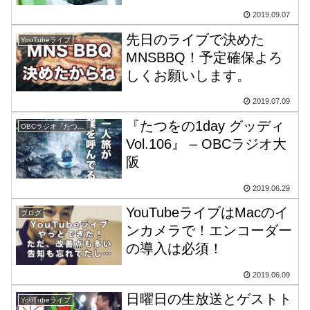
2019.09.07
先日のライブで決めた
YouTubeライブ
MNSBBQ！予定確保よろ
しくお願いします。
2019.07.09
『たつをの1day グッディ
OBCラジオ『たつをの1day グッディ』
Vol.106』 – OBCラジオ大
阪
2019.06.29
YouTubeライブはMacのイ
ブログ
ンカメラで！エンコーダー
の導入は必須！
2019.06.09
日曜日の生放送とゲストト
YouTubeライブ