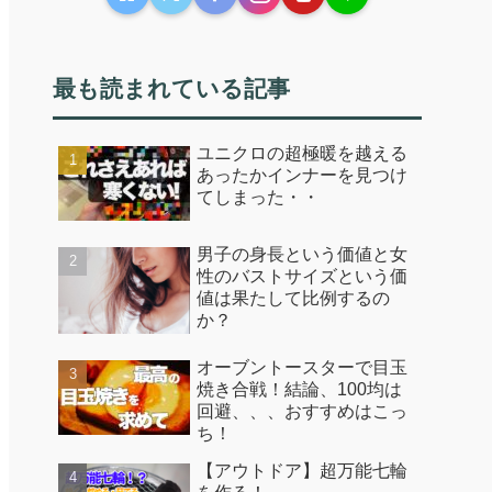
最も読まれている記事
ユニクロの超極暖を越える
あったかインナーを見つけ
てしまった・・
男子の身長という価値と女
性のバストサイズという価
値は果たして比例するの
か？
オーブントースターで目玉
焼き合戦！結論、100均は
回避、、、おすすめはこっ
ち！
【アウトドア】超万能七輪