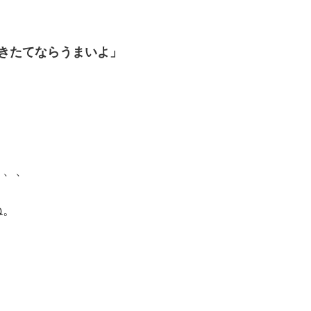
きたてならうまいよ」
、、、
ね。