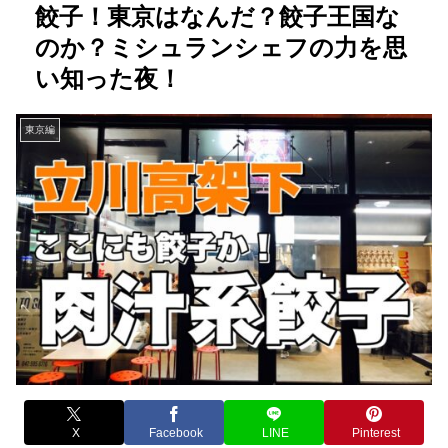
餃子！東京はなんだ？餃子王国な
のか？ミシュランシェフの力を思
い知った夜！
東京編
X
Facebook
LINE
Pinterest