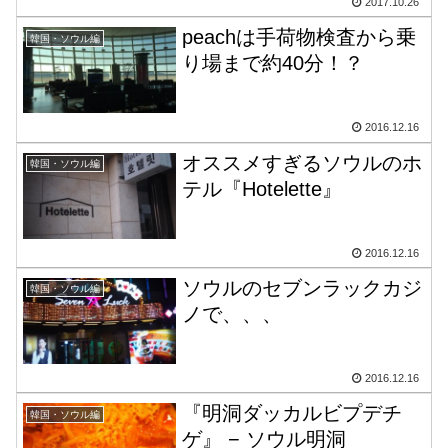
2017.10.26
peachは手荷物検査から乗
韓国・ソウル編
り場まで約40分！？
2016.12.16
オススメすぎるソウルのホ
韓国・ソウル編
テル『Hotelette』
2016.12.16
ソウルのセブンラックカジ
韓国・ソウル編
ノで、、、
2016.12.16
『明洞ダッカルビプデチ
韓国・ソウル編
ゲ』 − ソウル明洞