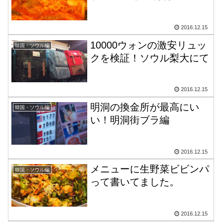
2016.12.15
10000ウォンの激安リュッ
韓国・ソウル編
クを検証！ソウル梨大にて
2016.12.15
明洞の換金所が最高にい
韓国・ソウル編
い！明洞街ブラ編
2016.12.15
メニューに生野菜ビビンパ
韓国・ソウル編
って書いてました。
2016.12.15