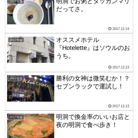
明洞でお粥とタッカンマリ
2017年版
だってさ。
2017.12.14
オススメホテル
2017年版
『Hotelette』はソウルのお
うち。
2017.12.13
勝利の女神は微笑むか！？
2017年版
セブンラックで運試し！
2017.12.13
明洞で換金率のいいお店と
2017年版
夜の明洞で食べ歩き！