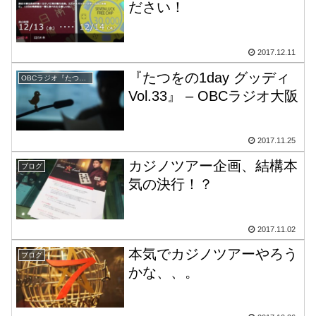
ださい！
2017.12.11
『たつをの1day グッディ
OBCラジオ『たつをの音楽砲』
Vol.33』 – OBCラジオ大阪
2017.11.25
カジノツアー企画、結構本
ブログ
気の決行！？
2017.11.02
本気でカジノツアーやろう
ブログ
かな、、。