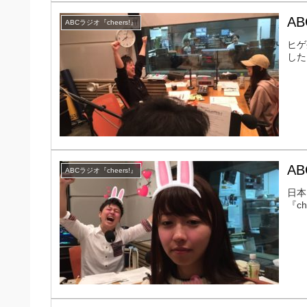
AB
ABCラジオ『cheers!』
ヒゲ
した
AB
ABCラジオ『cheers!』
日本
『c