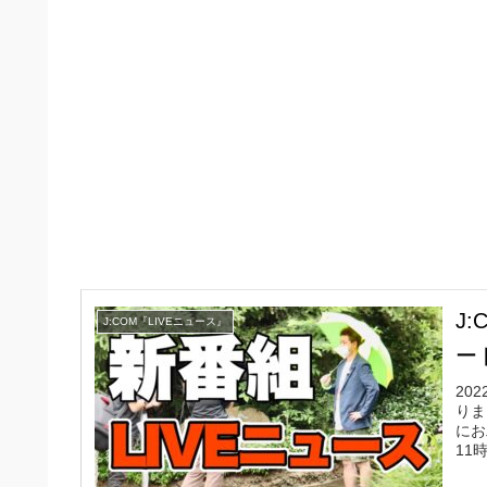
J
J:COM『LIVEニュース』
ー
20
りま
にお
11