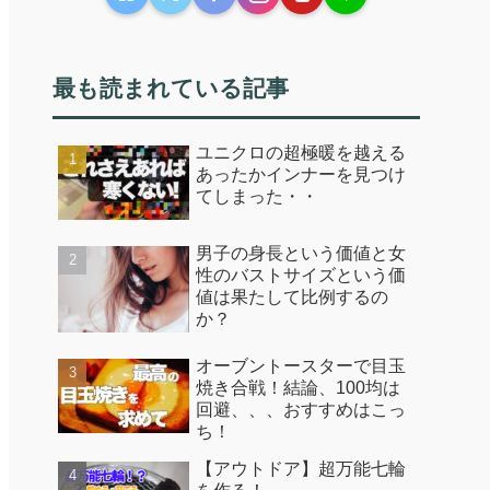
最も読まれている記事
ユニクロの超極暖を越える
あったかインナーを見つけ
てしまった・・
男子の身長という価値と女
性のバストサイズという価
値は果たして比例するの
か？
オーブントースターで目玉
焼き合戦！結論、100均は
回避、、、おすすめはこっ
ち！
【アウトドア】超万能七輪