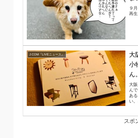
９月
再生
大
J:COM『LIVEニュース』
小
ん
大阪
んで
ある
い。
スポ