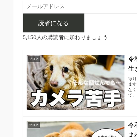
読者になる
5,150人の購読者に加わりましょう
令
ブログ
生
毎月
ます
なく
て、
令
ブログ
ま