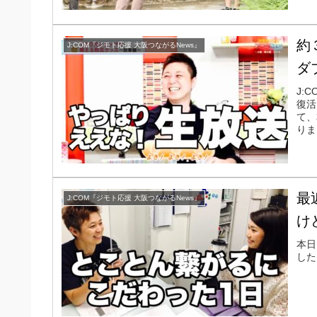
約
J:COM『ジモト応援 大阪つながるNews』
ダ
J:
復活
て、
りま
最
J:COM『ジモト応援 大阪つながるNews』
け
本日
した