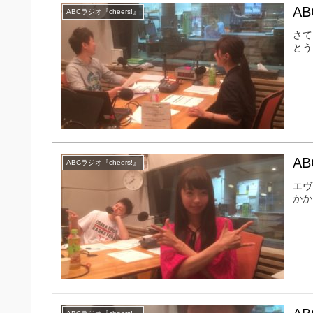
AB
ABCラジオ『cheers!』
さて
とう
AB
ABCラジオ『cheers!』
エヴ
かか