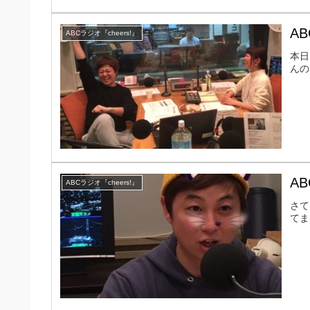
AB
ABCラジオ『cheers!』
本日
んの
AB
ABCラジオ『cheers!』
さて
てま