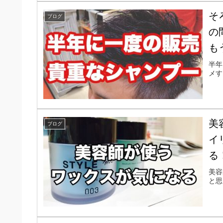
そ
ブログ
の
も
半年
メす
美
ブログ
イ
る
美容
と思