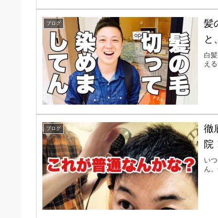
髪
ブログ
と
白髪
える
徹
ブログ
院
いつ
ん。