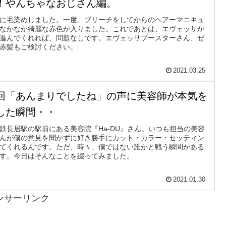
！やんちゃなおじさん編。
に毛染めしました。一度、ブリーチをしてからのヘアーマニキュ
なかなか綺麗な赤色が入りました。これであとは、エヴェッサが
進んでくれれば、問題なしです。エヴェッサブースターさん、ぜ
赤髪もご検討ください。
2021.03.25
回「あんまりでしたね」の声に美容師が本気を
した瞬間・・
鉄長居駅の駅前にある美容院『Ha-DU』さん。いつも担当の美容
んが僕の意見を聞かずに好き勝手にカット・カラー・セッティン
てくれるんです。ただ、時々、僕ではない誰かと戦う瞬間がある
す。今日はそんなことを綴ってみました。
2021.01.30
ンサーリンク