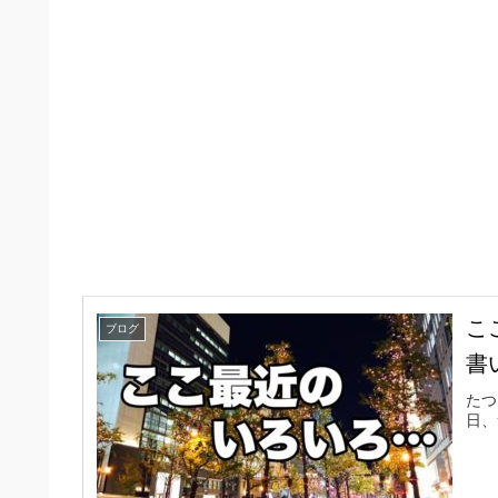
こ
ブログ
書
たつ
日、