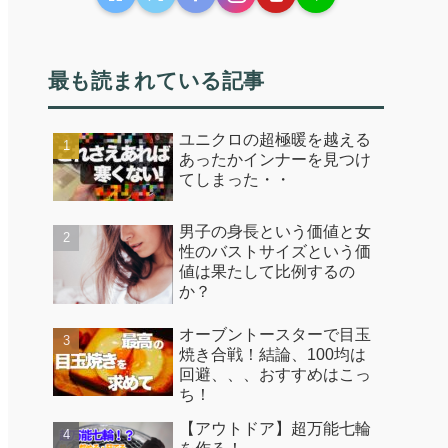
最も読まれている記事
ユニクロの超極暖を越える
あったかインナーを見つけ
てしまった・・
男子の身長という価値と女
性のバストサイズという価
値は果たして比例するの
か？
オーブントースターで目玉
焼き合戦！結論、100均は
回避、、、おすすめはこっ
ち！
【アウトドア】超万能七輪