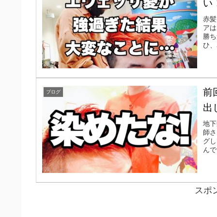
い
赤髪
アは
勝ち
ひ、
前
ブログ
出
地下
師さ
グし
んで
スポ