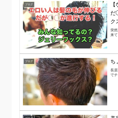
【
ブログ
だ
ク
突然
来て
ち
ブログ
長居
でチ