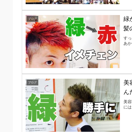
緑
ブログ
髪
すっ
あか
美
ブログ
ん
美容
には