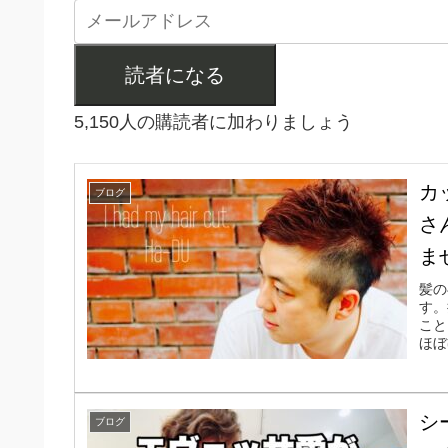
読者になる
5,150人の購読者に加わりましょう
カ
ブログ
さ
ま
髪の
す。
こと
ほぼ
シ
ブログ