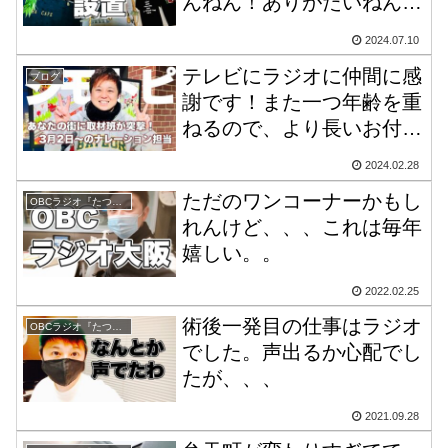
んねん！ありがたいねんけ
ど！
2024.07.10
テレビにラジオに仲間に感
ブログ
謝です！また一つ年齢を重
ねるので、より長いお付き
合いになりますよね。
2024.02.28
ただのワンコーナーかもし
OBCラジオ『たつをの1day グッディ』
れんけど、、、これは毎年
嬉しい。。
2022.02.25
術後一発目の仕事はラジオ
OBCラジオ『たつをの1day グッディ』
でした。声出るか心配でし
たが、、、
2021.09.28