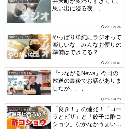
弁天町が変わりすぎてて、
OBCラジオ『たつをの1day グッディ』
思い出に浸る夜、、
2021.07.26
やっぱり単純にラジオって
OBCラジオ『たつをの1day グッディ』
楽しいな。みんなお便りの
準備はできてる？
2021.07.01
『つながるNews』今日の
J:COM『ジモト応援 大阪つながるNews』
放送の最後でお話がありま
したが、、、
2021.04.23
「良き！」の連発！「コー
J:COM『ジモト応援 大阪つながるNews』
ラとピザ」と「餃子に酢コ
ショウ」なかなかうまい