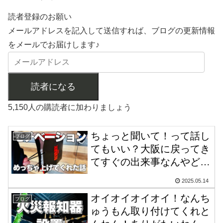
読者登録のお願い
メールアドレスを記入して送信すれば、ブログの更新情報
をメールでお届けします♪
読者になる
5,150人の購読者に加わりましょう
ちょっと聞いて！って話し
ブログ
てもいい？大阪に戻ってき
てすぐの出来事なんやど
さ！！嬉しいかったので、
2025.05.14
その勢いで『たつを祭り』
オイオイオイオイ！なんち
かなんかやりたい気分。
ブログ
ゅうもん取り付けてくれと