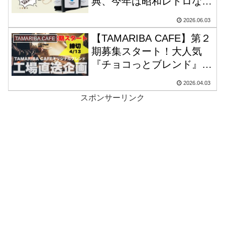
典、今年は昭和レトロな説
明書風ポストカードにしま
2026.06.03
した。
【TAMARIBA CAFE】第２
TAMARIBA CAFE
期募集スタート！大人気
『チョコっとブレンド』を
工場直送で自宅へお届け。
2026.04.03
締め切りは４月１３日
スポンサーリンク
（月）です！