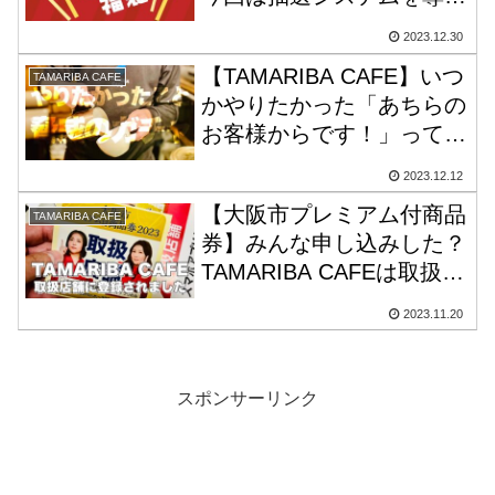
しました！
2023.12.30
【TAMARIBA CAFE】いつ
TAMARIBA CAFE
かやりたかった「あちらの
お客様からです！」ってや
つ。それができたので、満
2023.12.12
足してます♪
【大阪市プレミアム付商品
TAMARIBA CAFE
券】みんな申し込みした？
TAMARIBA CAFEは取扱店
舗に登録されました！
2023.11.20
スポンサーリンク