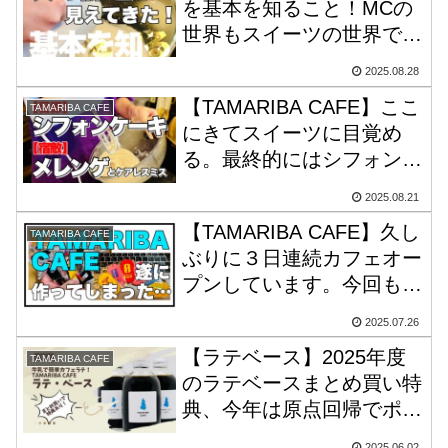
を基本を知ること！MCの
世界もスイーツの世界でも
同じ。やればやるほど奥の
2025.08.28
深さを感じています。
【TAMARIBA CAFE】ここ
TAMARIBA CAFE
にきてスイーツに目覚め
る。最終的にはシフォンケ
ーキを作りたいんだが…
2025.08.21
【TAMARIBA CAFE】久し
TAMARIBA CAFE
ぶりに３日連続カフェオー
プンしています。今回もチ
ャレンジメニューやってま
2025.07.26
した。反則技もあり。
【ラテベース】2025年度
TAMARIBA CAFE
のラテベースまとめ買い特
典、今年は原点回帰でポス
トカードにしました。
2025.06.02