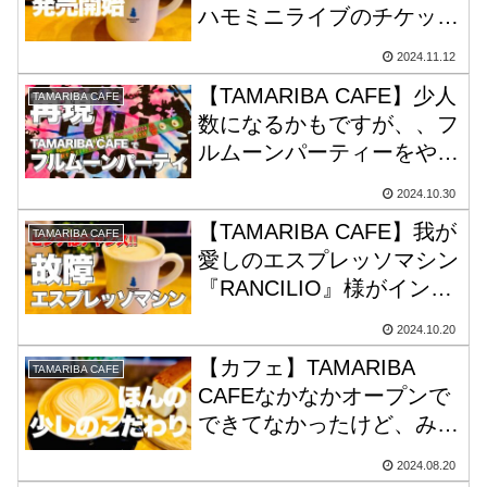
ハモミニライブのチケット
販売開始！
2024.11.12
【TAMARIBA CAFE】少人
TAMARIBA CAFE
数になるかもですが、、フ
ルムーンパーティーをやる
ためにこっそり準備中！参
2024.10.30
加者おるかな…
【TAMARIBA CAFE】我が
TAMARIBA CAFE
愛しのエスプレッソマシン
『RANCILIO』様がインジ
ュアリーリストに登録され
2024.10.20
ました。前向きに考えれば
【カフェ】TAMARIBA
ドリップで勝負ってことだ
TAMARIBA CAFE
CAFEなかなかオープンで
な！
できてなかったけど、みん
なに会えるのは嬉しいもん
2024.08.20
です。やっぱり。