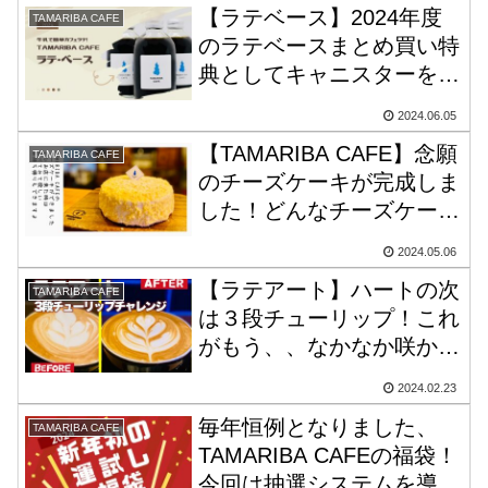
【ラテベース】2024年度
TAMARIBA CAFE
のラテベースまとめ買い特
典としてキャニスターを作
ってみました！
2024.06.05
【TAMARIBA CAFE】念願
TAMARIBA CAFE
のチーズケーキが完成しま
した！どんなチーズケーキ
か説明させてください。あ
2024.05.06
とネーミングセンスある人
【ラテアート】ハートの次
いません？
TAMARIBA CAFE
は３段チューリップ！これ
がもう、、なかなか咲かな
いんですけど…
2024.02.23
毎年恒例となりました、
TAMARIBA CAFE
TAMARIBA CAFEの福袋！
今回は抽選システムを導入