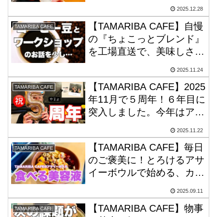
後もTAMARIBAで終わりた
2025.12.28
い！
【TAMARIBA CAFE】自慢
TAMARIBA CAFE
の『ちょこっとブレンド』
を工場直送で、美味しさを
ダイレクトにお届けした
2025.11.24
い！
【TAMARIBA CAFE】2025
TAMARIBA CAFE
年11月で５周年！６年目に
突入しました。今年はアク
ションビンゴに加えて、５
2025.11.22
周年ってことで、Go!Go!
【TAMARIBA CAFE】毎日
福袋にフォトブック封入！
TAMARIBA CAFE
のご褒美に！とろけるアサ
イーボウルで始める、カラ
ダ喜ぶウェルネス習慣！罪
2025.09.11
悪感なしの新メニュー！
【TAMARIBA CAFE】物事
TAMARIBA CAFE