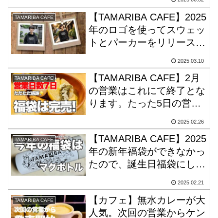
【TAMARIBA CAFE】2025
TAMARIBA CAFE
年のロゴを使ってスウェッ
トとパーカーをリリース☆
うまくコーデしてくれたら
2025.03.10
ハッピーです♪
【TAMARIBA CAFE】2月
TAMARIBA CAFE
の営業はこれにて終了とな
ります。たった5日の営業
でしたが、楽しかったで
2025.02.26
す。あと福袋は完売しまし
【TAMARIBA CAFE】2025
た♪
TAMARIBA CAFE
年の新年福袋ができなかっ
たので、誕生日福袋にしま
した。マグボトルが可愛い
2025.02.21
ねん♪
【カフェ】無水カレーが大
TAMARIBA CAFE
人気。次回の営業からケン