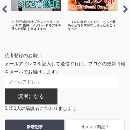
！
加湿空気清浄機プラズマクラスタ
トイレの音姫ってやつ！もっと最
自宅
ーNEXT搭載ハイグレードモデルを
高な音質を求めてしまったらこう
発解
選んだ理由を書きますね。
なった。。
か
読者登録のお願い
メールアドレスを記入して送信すれば、ブログの更新情報
をメールでお届けします♪
読者になる
5,150人の購読者に加わりましょう
新着記事
オススメ商品！