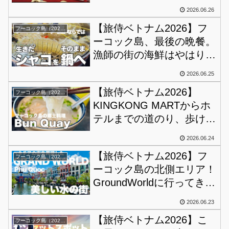
人発見！買いまくれ買いま
2026.06.26
くれ！
【旅侍ベトナム2026】フ
フーコック島（2026）
ーコック島、最後の晩餐。
漁師の街の海鮮はやはりレ
ベルが違う！うま過ぎで安
2026.06.25
過ぎるのおかしいよね？
【旅侍ベトナム2026】
フーコック島（2026）
KINGKONG MARTからホ
テルまでの道のり、歩けば
山ほどお店がある！
2026.06.24
【旅侍ベトナム2026】フ
フーコック島（2026）
ーコック島の北側エリア！
GroundWorldに行ってき
た！パスポート事件が起こ
2026.06.23
り予定変更しまくる1日！
【旅侍ベトナム2026】こ
フーコック島（2026）