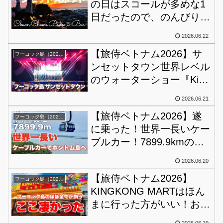
の日はスコールが多めな1
日だったので、のんびりし
ま、、いやするしかなかっ
2026.06.22
た。
【旅侍ベトナム2026】サ
フーコック島（2026）
ンセットタウン世界レベル
のウォーターショー『Kiss
of The Sea』と
2026.06.21
『Symphony of The Sea』
【旅侍ベトナム2026】遂
あなたならどう観る？
フーコック島（2026）
に乗った！世界一長いケー
ブルカー！7899.9kmの距
離を約17分で渡り切りま
2026.06.20
す。いざ、ホントム島へ！
【旅侍ベトナム2026】
フーコック島（2026）
KINGKONG MARTはほん
まに行った方がいい！お土
産買うつもりが、もうずっ