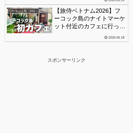
2026.06.19
とここに居れるくらい楽し
【旅侍ベトナム2026】フ
かった♪
フーコック島（2026）
ーコック島のナイトマーケ
ット付近のカフェに行っ
て、ホーコック寺院に行っ
2026.06.18
てきた！
スポンサーリンク