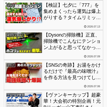
【検証】七夕に「777」を
ブログ
集めまくったら運気は爆上
がりする？タイムリミット
寸前で掴んだ奇跡の結末！
2026.07.13
【Dysonの掃除機】正直、
オススメ商品！
掃除機でこんなにテンショ
ン上がると思ってなかっ
た！買って分かった“高い
2026.07.09
掃除機”の意味！
【SNSの奇跡】お湯をかけ
ブログ
るだけで『最高の味噌汁』
を作る方法を見つけてしま
った。レシピ公開！
2026.07.06
【ヴァンキーカップ】超豪
アルバルク東京
華！大会初の特別企画！元