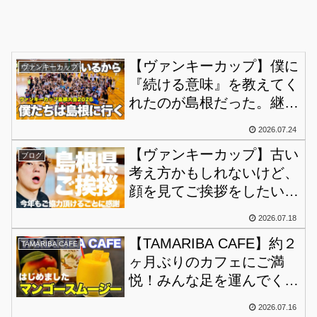
【ヴァンキーカップ】僕に
ヴァンキーカップ
『続ける意味』を教えてく
れたのが島根だった。継続
させていくことがそんな島
2026.07.24
根の皆さんへの僕なりの恩
【ヴァンキーカップ】古い
返しなんです！
ブログ
考え方かもしれないけど、
顔を見てご挨拶をしたい。
成功の鍵は準備にあり！
2026.07.18
【TAMARIBA CAFE】約２
TAMARIBA CAFE
ヶ月ぶりのカフェにご満
悦！みんな足を運んでくれ
て幸せでした。マンゴース
2026.07.16
ムージー解禁！