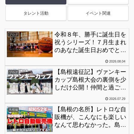
タレント活動
イベント関連
令和８年、勝手に誕生日を
ブログ
祝うシリーズ！７月生まれ
のあなた誕生日おめでとう
♪
2026.08.04
【島根遠征記】ヴァンキー
ブログ
カップ島根大会の裏側を少
しだけ公開！仲間と過ごし
たおもひで♪
2026.07.29
【島根の名所】レトロな自
島根編
販機が、こんなにも楽しい
なんて思わなかった。島
根・コインレストランコウ