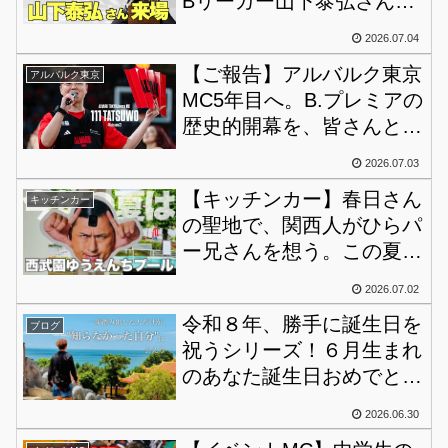
Bリーガー山下泰弘さんに
よる無料バスケクリニック
2026.07.04
開催のお知らせ！
【ご報告】アルバルク東京
アルバルク東京
MC5年目へ。B.プレミアの
歴史的開幕を、皆さんと共
に！戦い抜きましょうね！
2026.07.03
【キッチンカー】春日さん
キッチンカー
の聖地で、関西人がひらパ
ー兄さんを想う。この夏、
西武園ゆうえんちプールに
2026.07.02
出店決定！
令和８年、勝手に誕生日を
ブログ
祝うシリーズ！６月生まれ
のあなた誕生日おめでとう
♪
2026.06.30