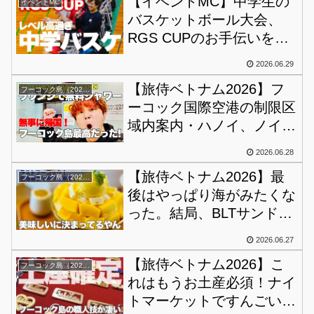
【イベントMC】中学生の
イベントMC
バスケットボール大会、
RGS CUPのお手伝いをさ
せてもらいました。
2026.06.29
【旅侍ベトナム2026】フ
フーコック島（2026）
ーコック国際空港の制限区
域内案内・ハノイ、ノイバ
イ空港シャトルバスの乗り
2026.06.28
場・シャワーが使えるご機
【旅侍ベトナム2026】最
嫌ラウンジの徹底攻略！
フーコック島（2026）
後はやっぱり海がみたくな
った。結局、BLTサンドっ
て最強説ない？あとまたマ
2026.06.27
ンゴーのアイス食べてもー
【旅侍ベトナム2026】こ
てん。
フーコック島（2026）
れはもうお土産必須！ナイ
トマーケットですんごい職